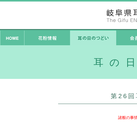
耳の
第26
諸般の事